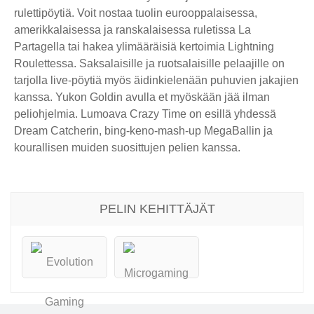
rulettipöytiä. Voit nostaa tuolin eurooppalaisessa,
amerikkalaisessa ja ranskalaisessa ruletissa La
Partagella tai hakea ylimääräisiä kertoimia Lightning
Roulettessa. Saksalaisille ja ruotsalaisille pelaajille on
tarjolla live-pöytiä myös äidinkielenään puhuvien jakajien
kanssa. Yukon Goldin avulla et myöskään jää ilman
peliohjelmia. Lumoava Crazy Time on esillä yhdessä
Dream Catcherin, bing-keno-mash-up MegaBallin ja
kourallisen muiden suosittujen pelien kanssa.
PELIN KEHITTÄJÄT