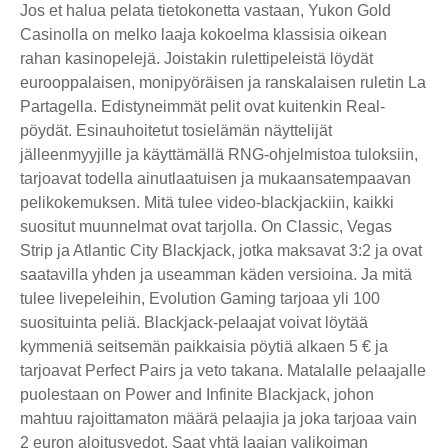
Jos et halua pelata tietokonetta vastaan, Yukon Gold
Casinolla on melko laaja kokoelma klassisia oikean
rahan kasinopelejä. Joistakin rulettipeleistä löydät
eurooppalaisen, monipyöräisen ja ranskalaisen ruletin La
Partagella. Edistyneimmät pelit ovat kuitenkin Real-
pöydät. Esinauhoitetut tosielämän näyttelijät
jälleenmyyjille ja käyttämällä RNG-ohjelmistoa tuloksiin,
tarjoavat todella ainutlaatuisen ja mukaansatempaavan
pelikokemuksen. Mitä tulee video-blackjackiin, kaikki
suositut muunnelmat ovat tarjolla. On Classic, Vegas
Strip ja Atlantic City Blackjack, jotka maksavat 3:2 ja ovat
saatavilla yhden ja useamman käden versioina. Ja mitä
tulee livepeleihin, Evolution Gaming tarjoaa yli 100
suosituinta peliä. Blackjack-pelaajat voivat löytää
kymmeniä seitsemän paikkaisia ​​pöytiä alkaen 5 € ja
tarjoavat Perfect Pairs ja veto takana. Matalalle pelaajalle
puolestaan ​​​​on Power and Infinite Blackjack, johon
mahtuu rajoittamaton määrä pelaajia ja joka tarjoaa vain
2 euron aloitusvedot. Saat yhtä laajan valikoiman