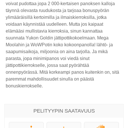
voivat pudottaa jopa 2 000-kertaisen panoksen kalloja
täynnä olevasta ruudukosta ja tarjoaa bonuspyörän
ylimääräisillä kertoimilla ja ilmaiskierroksilla, jotka
voidaan käynnistää uudelleen. Mutta jos kaipaat
elämääsi mullistavia kierroksia, sinun kannattaa
suunnata Yukon Goldin jättipottikokoelmaan. Mega
Moolahin ja WoWPotin koko kokoonpanolla! lähtö- ja
saapumisaikoja, miljoonia on aina tarjolla. Ja mikä
parasta, jopa minimipanos voi viedä sinut
jättipottikierrokselle, jossa saat pyörähtää
onnenpyörässä. Mitä korkeampi panos kuitenkin on, sitä
paremmat mahdollisuudet sinulla on päästä
bonuskierrokselle.
PELITYYPIN SAATAVUUS