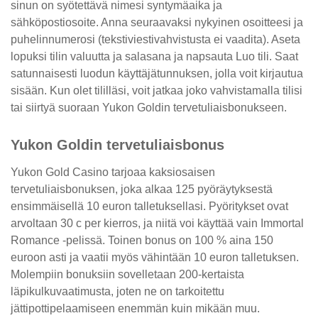
sinun on syötettävä nimesi syntymäaika ja
sähköpostiosoite. Anna seuraavaksi nykyinen osoitteesi ja
puhelinnumerosi (tekstiviestivahvistusta ei vaadita). Aseta
lopuksi tilin valuutta ja salasana ja napsauta Luo tili. Saat
satunnaisesti luodun käyttäjätunnuksen, jolla voit kirjautua
sisään. Kun olet tililläsi, voit jatkaa joko vahvistamalla tilisi
tai siirtyä suoraan Yukon Goldin tervetuliaisbonukseen.
Yukon Goldin tervetuliaisbonus
Yukon Gold Casino tarjoaa kaksiosaisen
tervetuliaisbonuksen, joka alkaa 125 pyöräytyksestä
ensimmäisellä 10 euron talletuksellasi. Pyöritykset ovat
arvoltaan 30 c per kierros, ja niitä voi käyttää vain Immortal
Romance -pelissä. Toinen bonus on 100 % aina 150
euroon asti ja vaatii myös vähintään 10 euron talletuksen.
Molempiin bonuksiin sovelletaan 200-kertaista
läpikulkuvaatimusta, joten ne on tarkoitettu
jättipottipelaamiseen enemmän kuin mikään muu.