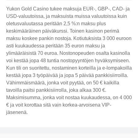
Yukon Gold Casino tukee maksuja EUR-, GBP-, CAD- ja
USD-valuutoissa, ja maksuista muissa valuutoissa kuin
oletusvaluutassa peritään 2,5 %:n maksu plus
keskimääräinen päiväkurssi. Toinen kasinon perimä
maksu koskee pankin nostoja. Kotiutuksista 3 000 euroon
asti kuukaudessa peritään 35 euron maksu ja
ylimääräisistä 70 euroa. Nostonopeuden osalta kasinolla
voi kestää jopa 48 tuntia nostopyyntöjen hyväksymiseen.
Kun tili on suoritettu, nostaminen korteilla ja e-lompakoilla
kestää jopa 3 työpäivää ja jopa 5 päivää pankkisiirroilla.
Vähimmäismäärä, jonka voit pyytää, on 50 € kaikilla
tavoilla paitsi pankkisiirrolla, joka alkaa 300 €.
Maksimisumma, jonka voit nostaa kuukaudessa, on 4 000
€ ja voit korottaa sitä vain korkea-arvoisena VIP-
jäsenenä.