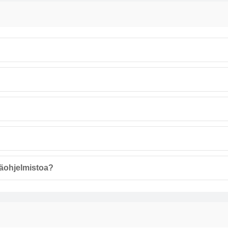
äohjelmistoa?