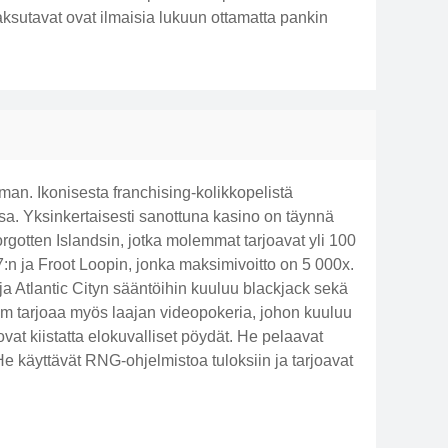
aksutavat ovat ilmaisia lukuun ottamatta pankin
an. Ikonisesta franchising-kolikkopelistä
sa. Yksinkertaisesti sanottuna kasino on täynnä
gotten Islandsin, jotka molemmat tarjoavat yli 100
:n ja Froot Loopin, jonka maksimivoitto on 5 000x.
ja Atlantic Cityn sääntöihin kuuluu blackjack sekä
 tarjoaa myös laajan videopokeria, johon kuuluu
vat kiistatta elokuvalliset pöydät. He pelaavat
He käyttävät RNG-ohjelmistoa tuloksiin ja tarjoavat