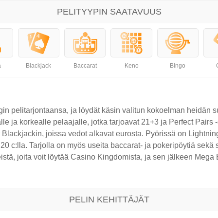
PELITYYPIN SAATAVUUS
a
Blackjack
Baccarat
Keno
Bingo
n pelitarjontaansa, ja löydät käsin valitun kokoelman heidän su
 ja korkealle pelaajalle, jotka tarjoavat 21+3 ja Perfect Pairs -
r Blackjackin, joissa vedot alkavat eurosta. Pyörissä on Lightni
opa 20 c:lla. Tarjolla on myös useita baccarat- ja pokeripöytiä se
istä, joita voit löytää Casino Kingdomista, ja sen jälkeen Mega B
PELIN KEHITTÄJÄT