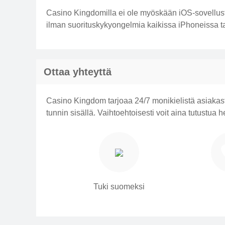
Casino Kingdomilla ei ole myöskään iOS-sovellusta l
ilman suorituskykyongelmia kaikissa iPhoneissa ta
Ottaa yhteyttä
Casino Kingdom tarjoaa 24/7 monikielistä asiakastu
tunnin sisällä. Vaihtoehtoisesti voit aina tutustua
Tuki suomeksi