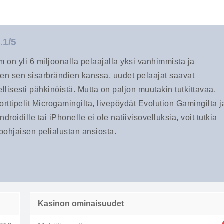
.1/5
on yli 6 miljoonalla pelaajalla yksi vanhimmista ja
en sen sisarbrändien kanssa, uudet pelaajat saavat
ellisesti pähkinöistä. Mutta on paljon muutakin tutkittavaa.
korttipelit Microgamingilta, livepöydät Evolution Gamingilta j
oidille tai iPhonelle ei ole natiivisovelluksia, voit tutkia
pohjaisen pelialustan ansiosta.
Kasinon ominaisuudet