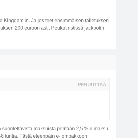
ino Kingdomiin. Ja jos teet ensimmäisen talletuksen
nuksen 200 euroon asti. Peukut ristissä jackpotin
PERUUTTAA
 suoritettavista maksuista peritään 2,5 %:n maksu,
48 tuntia. Tästä eteenpäin e-lompakkoon