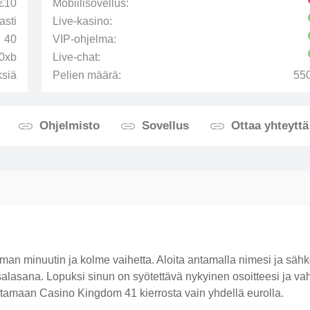
€10
Mobiilisovellus:
asti
Live-kasino:
40
VIP-ohjelma:
0xb
Live-chat:
ksiä
Pelien määrä:
55
Ohjelmisto
Sovellus
Ottaa yhteyttä
an minuutin ja kolme vaihetta. Aloita antamalla nimesi ja sähk
lasana. Lopuksi sinun on syötettävä nykyinen osoitteesi ja vahvi
astamaan Casino Kingdom 41 kierrosta vain yhdellä eurolla.