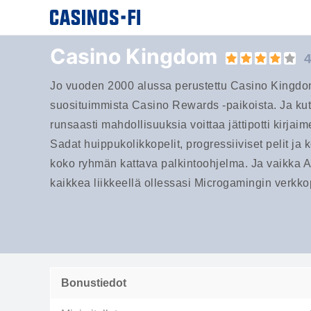
Casino Kingdom
4
Jo vuoden 2000 alussa perustettu Casino Kingdom 
suosituimmista Casino Rewards -paikoista. Ja kut
runsaasti mahdollisuuksia voittaa jättipotti kirjaim
Sadat huippukolikkopelit, progressiiviset pelit ja 
koko ryhmän kattava palkintoohjelma. Ja vaikka Andr
kaikkea liikkeellä ollessasi Microgamingin verkko
Bonustiedot