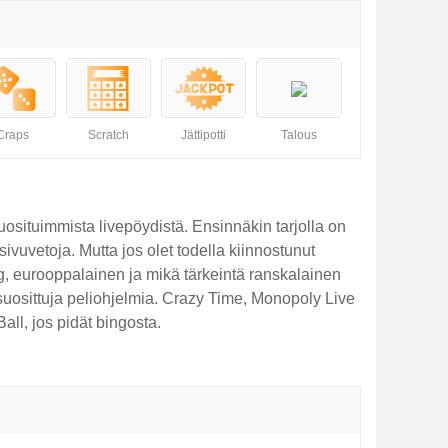
Craps
Scratch
Jättipotti
Talous
osituimmista livepöydistä. Ensinnäkin tarjolla on
sivuvetoja. Mutta jos olet todella kiinnostunut
ng, eurooppalainen ja mikä tärkeintä ranskalainen
kä suosittuja peliohjelmia. Crazy Time, Monopoly Live
all, jos pidät bingosta.