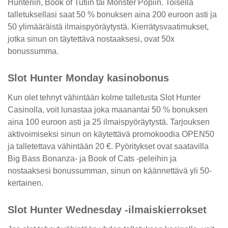
Hunteriin, Book of Tutiin tai Monster Popiin. Toisella
talletuksellasi saat 50 % bonuksen aina 200 euroon asti ja
50 ylimääräistä ilmaispyöräytystä. Kierrätysvaatimukset,
jotka sinun on täytettävä nostaaksesi, ovat 50x
bonussumma.
Slot Hunter Monday kasinobonus
Kun olet tehnyt vähintään kolme talletusta Slot Hunter
Casinolla, voit lunastaa joka maanantai 50 % bonuksen
aina 100 euroon asti ja 25 ilmaispyöräytystä. Tarjouksen
aktivoimiseksi sinun on käytettävä promokoodia OPEN50
ja talletettava vähintään 20 €. Pyöritykset ovat saatavilla
Big Bass Bonanza- ja Book of Cats -peleihin ja
nostaaksesi bonussumman, sinun on käännettävä yli 50-
kertainen.
Slot Hunter Wednesday -ilmaiskierrokset