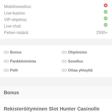
Mobiilisovellus:
Live-kasino:
VIP-ohjelma:
Live-chat:
Pelien määrä:
2500+
Bonus
Ohjelmisto
Pankkitoiminta
Sovellus
Pelit
Ottaa yhteyttä
Bonus
Rekisteröityminen Slot Hunter Casinolle