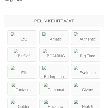
PELIN KEHITTÄJÄT