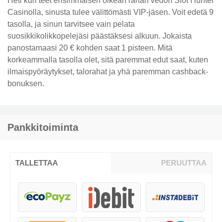
Heti kun teet ensimmäisen oikean rahan vedon Slot Hunter
Casinolla, sinusta tulee välittömästi VIP-jäsen. Voit edetä 9
tasolla, ja sinun tarvitsee vain pelata
suosikkikolikkopelejäsi päästäksesi alkuun. Jokaista
panostamaasi 20 € kohden saat 1 pisteen. Mitä
korkeammalla tasolla olet, sitä paremmat edut saat, kuten
ilmaispyöräytykset, talorahat ja yhä paremman cashback-
bonuksen.
Pankkitoiminta
TALLETTAA
PERUUTTAA