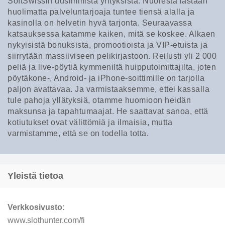
SoftSwissin uusimmista yrityksistä. Nuoresta iästään
huolimatta palveluntarjoaja tuntee tiensä alalla ja
kasinolla on helvetin hyvä tarjonta. Seuraavassa
katsauksessa katamme kaiken, mitä se koskee. Alkaen
nykyisistä bonuksista, promootioista ja VIP-etuista ja
siirrytään massiiviseen pelikirjastoon. Reilusti yli 2 000
peliä ja live-pöytiä kymmeniltä huipputoimittajilta, joten
pöytäkone-, Android- ja iPhone-soittimille on tarjolla
paljon avattavaa. Ja varmistaaksemme, ettei kassalla
tule pahoja yllätyksiä, otamme huomioon heidän
maksunsa ja tapahtumaajat. He saattavat sanoa, että
kotiutukset ovat välittömiä ja ilmaisia, mutta
varmistamme, että se on todella totta.
Yleistä tietoa
Verkkosivusto:
www.slothunter.com/fi