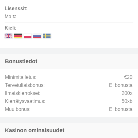
Lisenssit:
Malta
Kieli:
Bonustiedot
Minimitalletus:
€20
Tervetuliaisbonus:
Ei bonusta
Ilmaiskierrokset:
200x
Kierrätysvaatimus:
50xb
Muu bonus:
Ei bonusta
Kasinon ominaisuudet