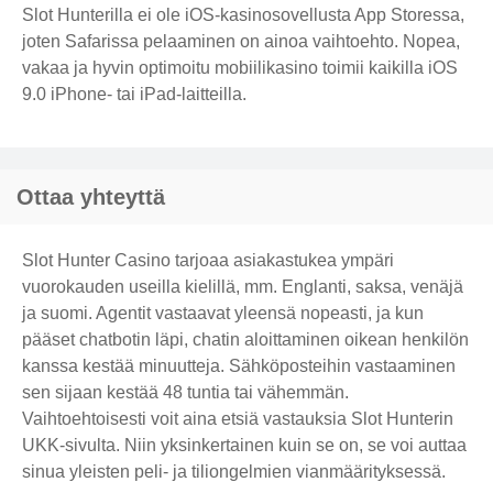
Slot Hunterilla ei ole iOS-kasinosovellusta App Storessa,
joten Safarissa pelaaminen on ainoa vaihtoehto. Nopea,
vakaa ja hyvin optimoitu mobiilikasino toimii kaikilla iOS
9.0 iPhone- tai iPad-laitteilla.
Ottaa yhteyttä
Slot Hunter Casino tarjoaa asiakastukea ympäri
vuorokauden useilla kielillä, mm. Englanti, saksa, venäjä
ja suomi. Agentit vastaavat yleensä nopeasti, ja kun
pääset chatbotin läpi, chatin aloittaminen oikean henkilön
kanssa kestää minuutteja. Sähköposteihin vastaaminen
sen sijaan kestää 48 tuntia tai vähemmän.
Vaihtoehtoisesti voit aina etsiä vastauksia Slot Hunterin
UKK-sivulta. Niin yksinkertainen kuin se on, se voi auttaa
sinua yleisten peli- ja tiliongelmien vianmäärityksessä.