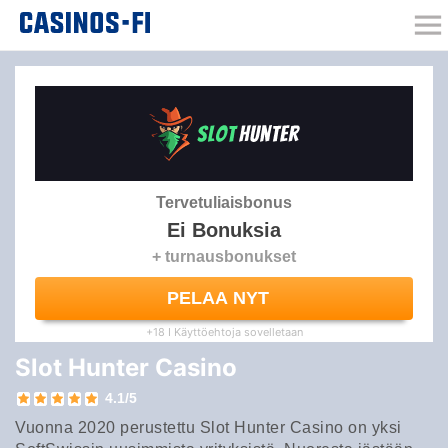
Tervetuliaisbonus
Ei Bonuksia
+ turnausbonukset
PELAA NYT
+18 I Käyttöehtoja sovelletaan
Slot Hunter Casino
4.1/5
Vuonna 2020 perustettu Slot Hunter Casino on yksi