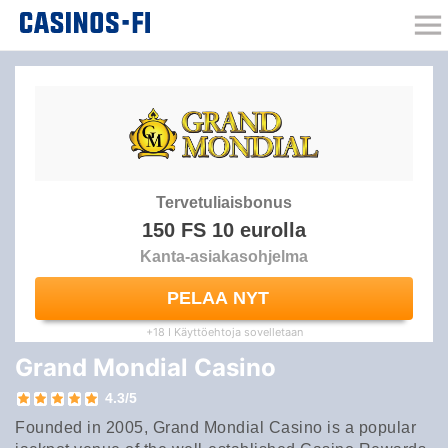
Tervetuliaisbonus
150 FS 10 eurolla
Kanta-asiakasohjelma
PELAA NYT
+18 I Käyttöehtoja sovelletaan
Grand Mondial Casino
4.3/5
Founded in 2005, Grand Mondial Casino is a popular