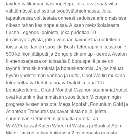
täyden valikoiman kasinopelejä, jotka ovat saatavilla
välittömässä pelissä tai työpöytäohjelmassa. Joka
tapauksessa voit testata onneasi sadoissa erinomaisissa
oikean rahan kasinopeleissä. Alkaen meksikolaisesta
Lucha Legends -painista, joka pudottaa 10
ilmaispyöräytystä, jotka voidaan käynnistää uudelleen
toistaiseksi fanien suosikki Bush Telegraphiin, jossa on 7
500 kolikon jättipotti ja Bongo pick’em up -kierros. Avalon
II -menosarjassa on toisaalta 8 bonuspeliä ja se on
täynnä ilmaiskierroksia ja bonuskertoimia. Ja jos haluat
hyvän yhdistelmän vanhaa ja uutta, Cool Wolfin mukana
tulee rullaavat kelat, pinoavat wildit ja jopa 10x
bonuskertoimet. Grand Mondial Casinon suurimmat voitot
ovat kuitenkin äärimmäisen suosittujen Microgamingin
progressiivisten ansiota. Mega Moolah, Fortunium Gold ja
Atlantean Treasures tarjoavat niistä neljä, joista
suurimman siemenet miljoonalla eurolla. Ja
WoWPotsissa! Kuten Wheel of Wishes ja Book of Atem,
Major Jackpot alkaa huikeasta 2 miljoonasta eurosta.