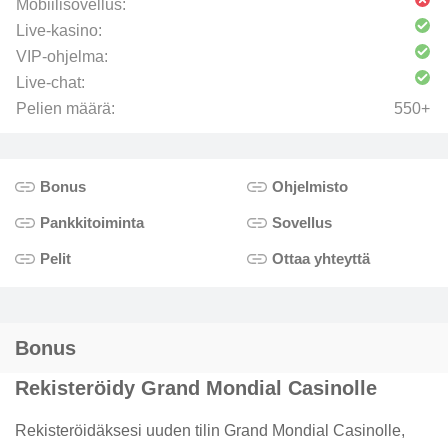
Mobiilisovellus:
Live-kasino:
VIP-ohjelma:
Live-chat:
Pelien määrä:
550+
Bonus
Ohjelmisto
Pankkitoiminta
Sovellus
Pelit
Ottaa yhteyttä
Bonus
Rekisteröidy Grand Mondial Casinolle
Rekisteröidäksesi uuden tilin Grand Mondial Casinolle,