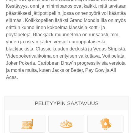
Kestävyys, onni ja minimipanos ovat kaikki, mitä tarvitaan
päästäksesi jättipottipeliin, jossa onnenpyörä voi kääntää
elämäsi. Kolikkopelien lisäksi Grand Mondialilla on myös
erittäin kunnollinen kokoelma klassisia kortti- ja
pöytäpelejä. Blackjack-muunnelmia on runsaasti, mm.
yhden ja usean käden versiot eurooppalaisesta
blackjackista, Classic kuuden deckistä ja Vegas Stripistä.
Videopokerivalikoima on erityisen vaikuttava. Voit pelata
Joker Pokeria, Caribbean Draw’n progressiivista versiota
ja monia muita, kuten Jacks or Better, Pay Gow ja All
Aces.
PELITYYPIN SAATAVUUS