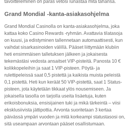
tavoitteleminen on paras vetosi lunastaa mitä tahansa.
Grand Mondial -kanta-asiakasohjelma
Grand Mondial Casinolla on kanta-asiakasohjelma, joka
kattaa koko Casino Rewards -ryhmän. Avattavia tilatasoja
on kuusi, ja edistyminen tallennetaan automaattisesti, kun
vaihdat sisarkasinoiden välillä. Pääset liittymään klubiin
heti ensimmäisen talletuksen jälkeen ja jokaisesta
tekemästäsi vedosta ansaitset VIP-pisteitä. Panosta 10 €
kolikkopeleihin ja saat 1 VIP-pisteen. Pöytä- ja
rulettipeleissä saat 0,5 pistettä ja kaikista muista peleistä
0,1 pistettä. Heti kun keräät 50 VIP-pistettä, saat 1 Status-
pisteen, jota käytetään tikkaat ylös nousemiseen. Ja
jokaisella tasolla on tarjolla useita lisäetuja, kuten
erikoisbonuksia, ensisijainen tuki ja mikä tärkeintä – viisi
eksklusiivista jättipottia. Arvonta suoritetaan 3 kertaa
päivässä ympäri vuoden ja mitä korkeampi statustasosi on,
sitä useampaan arvontaan pääset osallistumaan.