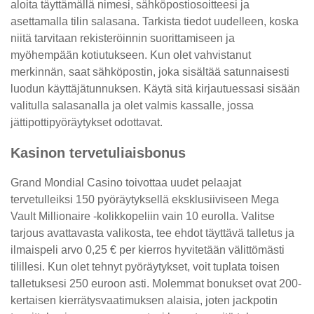
aloita täyttämällä nimesi, sähköpostiosoitteesi ja
asettamalla tilin salasana. Tarkista tiedot uudelleen, koska
niitä tarvitaan rekisteröinnin suorittamiseen ja
myöhempään kotiutukseen. Kun olet vahvistanut
merkinnän, saat sähköpostin, joka sisältää satunnaisesti
luodun käyttäjätunnuksen. Käytä sitä kirjautuessasi sisään
valitulla salasanalla ja olet valmis kassalle, jossa
jättipottipyöräytykset odottavat.
Kasinon tervetuliaisbonus
Grand Mondial Casino toivottaa uudet pelaajat
tervetulleiksi 150 pyöräytyksellä eksklusiiviseen Mega
Vault Millionaire -kolikkopeliin vain 10 eurolla. Valitse
tarjous avattavasta valikosta, tee ehdot täyttävä talletus ja
ilmaispeli arvo 0,25 € per kierros hyvitetään välittömästi
tilillesi. Kun olet tehnyt pyöräytykset, voit tuplata toisen
talletuksesi 250 euroon asti. Molemmat bonukset ovat 200-
kertaisen kierrätysvaatimuksen alaisia, joten jackpotin