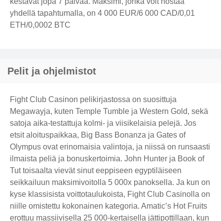
kestävät jopa 7 päivää. Maksimi, jonka voit nostaa
yhdellä tapahtumalla, on 4 000 EUR/6 000 CAD/0,01
ETH/0,0002 BTC
Pelit ja ohjelmistot
Fight Club Casinon pelikirjastossa on suosittuja
Megawayja, kuten Temple Tumble ja Western Gold, sekä
satoja aika-testattuja kolmi- ja viisikelaisia ​​pelejä. Jos
etsit aloituspaikkaa, Big Bass Bonanza ja Gates of
Olympus ovat erinomaisia ​​valintoja, ja niissä on runsaasti
ilmaista peliä ja bonuskertoimia. John Hunter ja Book of
Tut toisaalta vievät sinut eeppiseen egyptiläiseen
seikkailuun maksimivoitolla 5 000x panoksella. Ja kun on
kyse klassisista voittotaulukoista, Fight Club Casinolla on
niille omistettu kokonainen kategoria. Amatic’s Hot Fruits
erottuu massiivisella 25 000-kertaisella jättipottillaan, kun