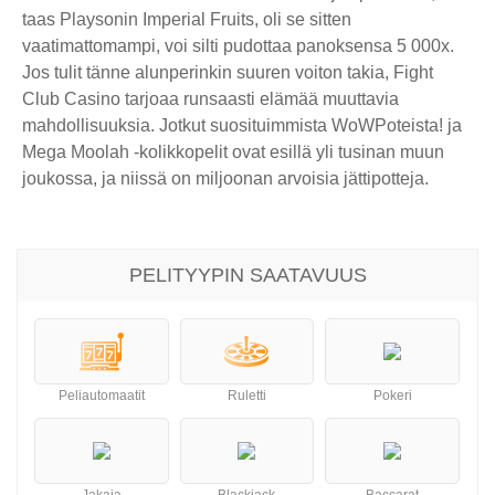
taas Playsonin Imperial Fruits, oli se sitten
vaatimattomampi, voi silti pudottaa panoksensa 5 000x.
Jos tulit tänne alunperinkin suuren voiton takia, Fight
Club Casino tarjoaa runsaasti elämää muuttavia
mahdollisuuksia. Jotkut suosituimmista WoWPoteista! ja
Mega Moolah -kolikkopelit ovat esillä yli tusinan muun
joukossa, ja niissä on miljoonan arvoisia jättipotteja.
PELITYYPIN SAATAVUUS
Peliautomaatit
Ruletti
Pokeri
Jakaja
Blackjack
Baccarat