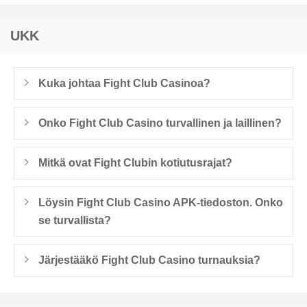
UKK
Kuka johtaa Fight Club Casinoa?
Onko Fight Club Casino turvallinen ja laillinen?
Mitkä ovat Fight Clubin kotiutusrajat?
Löysin Fight Club Casino APK-tiedoston. Onko
se turvallista?
Järjestääkö Fight Club Casino turnauksia?