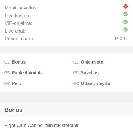
Mobiilisovellus:
Live-kasino:
VIP-ohjelma:
Live-chat:
Pelien määrä:
1500+
Bonus
Ohjelmisto
Pankkitoiminta
Sovellus
Pelit
Ottaa yhteyttä
Bonus
Fight Club Casino -tilin rekisteröinti