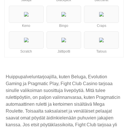
Keno
Bingo
Craps
Scratch
Jättipotti
Talous
Huippupalveluntarjoajilla, kuten Beluga, Evolution
Gaming ja Pragmatic Play, Fight Club Casino tarjoaa
sinulle valikoiman suosittuja livepöytiä. Mitä tulee
rulettipöytiin, on paljon valinnanvaraa, kuten Pragmaticin
automaattinen ruletti ja kertoimen sisältävä Mega
Roulette. Toisaalta saksalaiset ja venäläiset pelaajat
saavat omat pöydät äidinkielenään puhuvien jakajien
kanssa. Jos etsit pöytäklassikoita, Fight Club tarjoaa yli