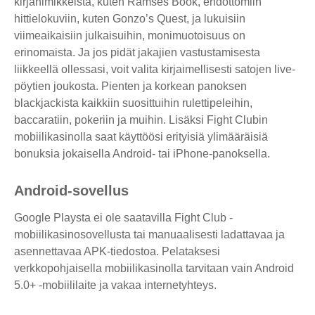
kirjanimikkeistä, kuten Ramses Book, ehdottomiin
hittielokuviin, kuten Gonzo’s Quest, ja lukuisiin
viimeaikaisiin julkaisuihin, monimuotoisuus on
erinomaista. Ja jos pidät jakajien vastustamisesta
liikkeellä ollessasi, voit valita kirjaimellisesti satojen live-
pöytien joukosta. Pienten ja korkean panoksen
blackjackista kaikkiin suosittuihin rulettipeleihin,
baccaratiin, pokeriin ja muihin. Lisäksi Fight Clubin
mobiilikasinolla saat käyttöösi erityisiä ylimääräisiä
bonuksia jokaisella Android- tai iPhone-panoksella.
Android-sovellus
Google Playsta ei ole saatavilla Fight Club -
mobiilikasinosovellusta tai manuaalisesti ladattavaa ja
asennettavaa APK-tiedostoa. Pelataksesi
verkkopohjaisella mobiilikasinolla tarvitaan vain Android
5.0+ -mobiililaite ja vakaa internetyhteys.