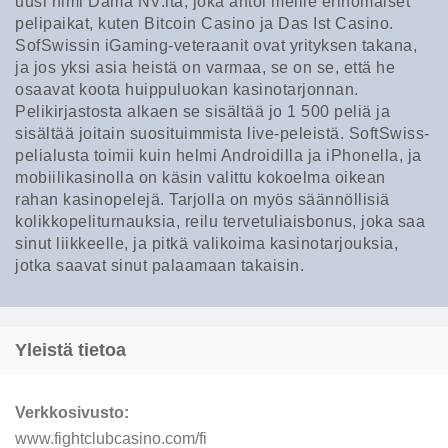
uusi nimi Dama NV:ltä, joka antoi meille erinomaiset
pelipaikat, kuten Bitcoin Casino ja Das Ist Casino.
SofSwissin iGaming-veteraanit ovat yrityksen takana,
ja jos yksi asia heistä on varmaa, se on se, että he
osaavat koota huippuluokan kasinotarjonnan.
Pelikirjastosta alkaen se sisältää jo 1 500 peliä ja
sisältää joitain suosituimmista live-peleistä. SoftSwiss-
pelialusta toimii kuin helmi Androidilla ja iPhonella, ja
mobiilikasinolla on käsin valittu kokoelma oikean
rahan kasinopelejä. Tarjolla on myös säännöllisiä
kolikkopeliturnauksia, reilu tervetuliaisbonus, joka saa
sinut liikkeelle, ja pitkä valikoima kasinotarjouksia,
jotka saavat sinut palaamaan takaisin.
Yleistä tietoa
Verkkosivusto:
www.fightclubcasino.com/fi